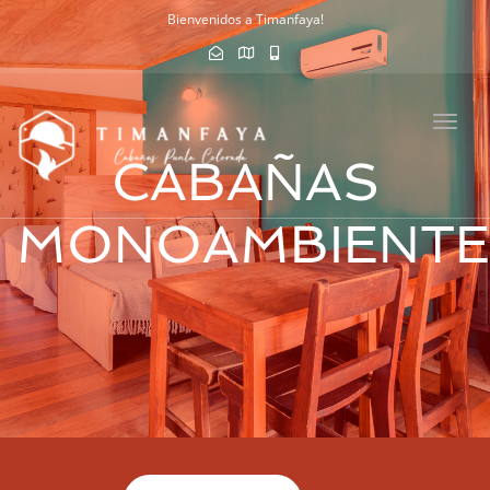
Bienvenidos a Timanfaya!
Toggl
navig
CABAÑAS
MONOAMBIENTE